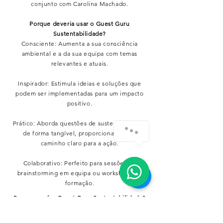
conjunto com Carolina Machado.
Porque deveria usar o Guest Guru
Sustentabilidade?
Consciente: Aumenta a sua consciência
ambiental e a da sua equipa com temas
relevantes e atuais.
Inspirador: Estimula ideias e soluções que
podem ser implementadas para um impacto
positivo.
Prático: Aborda questões de sustentabilidade
de forma tangível, proporcionando um
caminho claro para a ação.
Colaborativo: Perfeito para sessões de
brainstorming em equipa ou workshops de
formação.
Para quem é o Guest Guru Sustentabilidade?
Para gestores, equipas e estudantes de
hospitalidade que procuram integrar a