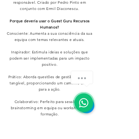
responsável. Criado por Pedro Pinto em
conjunto com Ermil Diaconescu.
Porque deveria usar o Guest Guru Recursos
Humanos?
Consciente: Aumenta a sua consciência da sua
equipa com temas relevantes e atuais.​
Inspirador: Estimula ideias e soluções que
podem ser implementadas para um impacto
positivo.
Prático: Aborda questões de gestão de forma
tangível, proporcionando um caminho claro
para a ação.
Colaborativo: Perfeito para sessões de
brainstorming em equipa ou workshops de
formação.
Para quem é o Guest Guru Recursos Humanos?
Para gestores, equipas e estudantes de
hospitalidade que procuram integrar a gestão