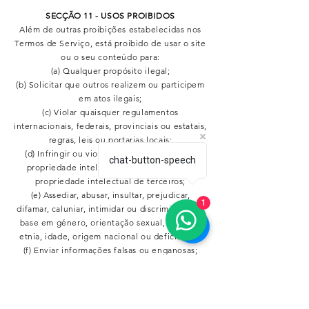
SECÇÃO 11 - USOS PROIBIDOS
Além de outras proibições estabelecidas nos
Termos de Serviço, está proibido de usar o site
ou o seu conteúdo para:
(a) Qualquer propósito ilegal;
(b) Solicitar que outros realizem ou participem
em atos ilegais;
(c) Violar quaisquer regulamentos
internacionais, federais, provinciais ou estatais,
regras, leis ou portarias locais;
(d) Infringir ou violar os nossos direitos de
chat-button-speech
propriedade intelectual ou os direitos de
propriedade intelectual de terceiros;
(e) Assediar, abusar, insultar, prejudicar,
1
difamar, caluniar, intimidar ou discriminar com
base em género, orientação sexual, religião,
etnia, idade, origem nacional ou deficiência;
(f) Enviar informações falsas ou enganosas;
(g) Fazer upload ou transmitir vírus ou qualquer
outro tipo de código malicioso que possa
afetar a funcionalidade ou operação do
Serviço, de qualquer website relacionado, de